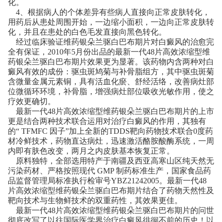
化。
4、根据病人的个体差异有些病人直接向正常皮肤转化，
用药后从患处周围开始，一边缩小面积，一边向正常皮肤转
化，并且在患处的白色毛发直接向黑色转化。
经过临床验证维药银朵兰驱白巴布期片对白癜风的治愈完
全有保证，2010年5月份出品的最新一代48片高效浓缩型维
药银朵兰驱白巴布期片效果更为显著。该药物内含两种对白
癜风有效的成份：驱虫斑鸠菊与补骨脂组方，其中驱虫斑菊
含微量金属元素铜，具有活血化瘀、舒经活络，改善病灶部
位微循环环境，补骨脂，增强病灶部位吸收光敏作用，使之
疗效更确切。
最新一代48片高效浓缩型维药银朵兰驱白巴布期片的上市
更是结合两种技术联合运用对治疗白癜风的作用，其独有
的“ TFMFC 因子”加上全新的TDDS靶向药物技术联合0度药
材冷鲜技术，药物直达病灶，迅速激活酪胺酸酶系统，一周
内即有肤色改变，两月之内皮肤基本恢复正常。
原料独特，全部选用特产于南疆及西亚高寒山区纯天然无
污染药材、严格按照现代 GMP 制药标准生产，国家食品药
品监督管理局标准执行检审号YBZ21242005。最新一代48
片高效浓缩型维药银朵兰驱白巴布期片结合了药物天然性及
靶向技术与生物鲜技术的双重药性，其效果更佳。
最新一代48片高效浓缩型维药银朵兰驱白巴布期片的问世
彻底改写了以往国际医学界治疗白癜风徘徊不前的历史！以