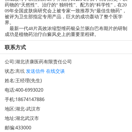
药物的“天然性”、治疗的“ 独特性”、配方的“科学性”，在20
09年全国皮肤病研究会上被专家一致推荐为“最佳生物药”，
被评为卫生部指定专用产品，巨大的成功轰动了整个医学
界。
最新一代48片高效浓缩型维药银朵兰驱白巴布期片的研制
成功是植物药治疗白癜风史上的重要里程碑。
联系方式
公司:
湖北济康医药有限责任公司
状态:
离线
发送信件
在线交谈
姓名:王经理(先生)
电话:
400-6993020
手机:
18674147886
地区:湖北-武汉市
地址:
湖北武汉市
邮编:433000