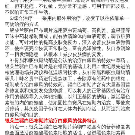
5.副作用少——用银朵兰驱白巴布期片后局部可有发热发
红，但不起疱，不过敏，无异常不适感，可用于面部皮肤，
不影响正常工作生活。
6.综合治疗——采用内服外用治疗，改变了以往依靠单一
药物治疗的方式
银朵兰驱白巴布期片选用驱虫斑鸠菊、高良姜、盒果藤等
五味中药材精制而成，能有效清除体内血液毒素，调节脏腑
功能，可针对性的提高皮肤免疫力，深入改善皮肤血液微循
环，使白斑完全恢复正常肤色，富有光泽弹性。从自身消除
了一切发病隐患，从根本上减少皮肤病的复发。
补骨脂和驱虫斑鸠菊是公认的治疗白癜风的特效中草药，
银朵兰驱白巴布期片是在维药的基础上利用21世纪最先进的
核物理磁场分离仪和低温吸附技术，从补骨脂和驱虫斑鸠菊
等几十味名贵中药进行提炼加工，去除原有维药中的糟粕，
精制成专治白癜风的特效药。驱白巴布期片含有大量基因营
养修复素和抗复发免疫物质，可以将人的正常基因或有治疗
作用的基因导入人体靶细胞，以纠正基因的缺陷，激活黑色
素细胞内的酪氨酸，使顽固性白癜风在短期内治愈，即使愈
后停药，其免疫因子仍可在人体内长期存活，从而达到治愈
白癜风病的目的。
银朵兰驱白巴布期片治疗白癜风的优势特点
特点一：银朵兰驱白巴布期片药物中独含有的营养修复素
能全面激活酪氨酸黑色素细胞的活性，促进黑色素细素再