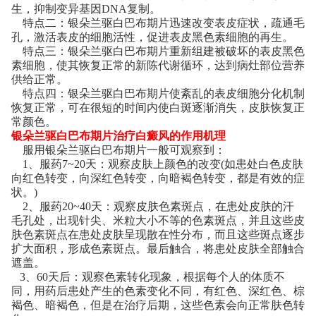
生，抑制变异基因DNA复制。
特点二：银朵兰驱白巴布期片迅速改变表皮症状，疏通毛
孔，激活表皮的细胞活性，促进表皮黑色素细胞的再生。
特点三：银朵兰驱白巴布期片重新组建被破坏的表皮黑色
素细胞，使其恢复正常的新陈代谢循环，达到病灶部位营养
供给正常。
特点四：银朵兰驱白巴布期片使紊乱的表皮细胞分化机制
恢复正常，可在很短的时间内使白斑逐渐消失，皮肤恢复正
常颜色。
银朵兰驱白巴布期片治疗白癜风的作用机理
服用银朵兰驱白巴布期片一般可观察到：
1、服药7~20天：观察皮肤上颜色的改变(如患处白色皮肤
向红色转变，向深红色转变，向暗褐色转变，都是有效的症
状。)
2、服药20~40天：观察皮肤色素斑点，在患处皮肤的汗
毛孔处，出现针尖、米粒大小不等的色素斑点，并且这些皮
肤色素斑点在患处皮肤呈现散在性分布，而且这些斑点逐步
扩大面积，形成色素斑点。最后触合，将患处皮肤全部触合
遮盖。
3、60天后：观察色素转化现象，根据每个人的体质不
同，用药后患处产生的色素变化不同，有红色、深红色、棕
褐色、暗褐色，但是在治疗后期，这些色素会向正常肤色转