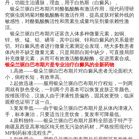
丹，功能主治通脉，理血，用于白热斯（白癜风） 。
银朵兰驱白巴布期片对酪氨酸酶有激活作用，现代药理研
究驱虫斑鸠菊对酪氨酸酶有激活作用，提高皮肤对紫外线的
敏感性，对酪氨酸酶活性和黑素生成量均呈剂量依赖性激
活。
银朵兰驱白巴布期片还富含人体多种微量元素，如铜、
锌、铁、锰、钴、硒等，其中以铜、锌和白癜风的关系最密
切。对白癜风患者进行微量元素测定会发现，绝大多数患者
体内并不缺乏微量元素，只是局部白斑中缺少，可直接局部
补充微量元素，从而可有效激活酪氨酸酶，促进黑素合成。
银朵兰驱白巴布期片是专业治疗白癜风的全新药物
1.高效——银朵兰驱白巴布期片对白癜风患者无论面积大
小，病程长短，有效率高。
2.起效迅速——服用银朵兰驱白巴布期片疗程短，一到两
周就有肤色变化，一到两个月基本可以恢复皮肤正常颜色。
按维医理论，汉族人由于津液性质偏热，固其效更快，临床
观察也证明了这一点。
3.复发率低——由于银朵兰驱白巴布期片是从体内津液入
手，标本兼治，只要适当注意饮食，复发率可降最低。
4.原料独特——银朵兰驱白巴布期片原料全部选于特产于
南疆及西亚高寒地区纯天然无污染的药材，严格按照现代G
MP制药标准流程生产。