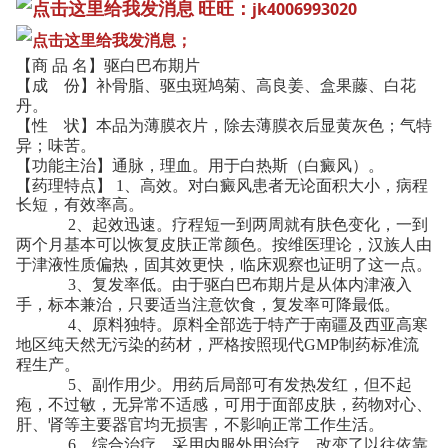
旺旺：
jk4006993020
；
【商 品 名】驱白巴布期片
【成 份】补骨脂、驱虫斑鸠菊、高良姜、盒果藤、白花
丹。
【性 状】本品为薄膜衣片，除去薄膜衣后显黄灰色；气特
异；味苦。
【功能主治】通脉，理血。用于白热斯（白癜风）。
【药理
特点
】 1、高效。对白癜风患者无论面积大小，病程
长短，有效率高。
2、起效迅速。疗程短一到两周就有肤色变化，一到
两个月基本可以恢复皮肤正常颜色。按维医理论，汉族人由
于津液性质偏热，固其效更快，临床观察也证明了这一点。
3、复发率低。由于驱白巴布期片是从体内津液入
手，标本兼治，只要适当注意饮食，复发率可降最低。
4、原料独特。原料全部选于特产于南疆及西亚高寒
地区纯天然无污染的药材，严格按照现代GMP制药标准流
程生产。
5、副作用少。用药后局部可有发热发红，但不起
疱，不过敏，无异常不适感，可用于面部皮肤，药物对心、
肝、肾等主要器官均无损害，不影响正常工作生活。
6、综合治疗。采用内服外用治疗，改变了以往依靠