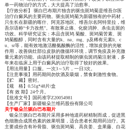
单一药物治疗的方式，大大提高了治愈率。
【疗效分析】 驱白巴布期片独含的驱虫斑鸠菊是维吾尔医
治疗白癜风的主要药物。驱虫斑鸠菊为新疆独有的中药材，
只生长在新疆的喀什、阿克苏地区、维吾尔名阿特里拉，维
吾尔语称“卡力孜然”。有散寒止痛、化瘀消肿、杀虫去斑的
功效。科学研究证实：本品含斑鸠 菊酸、斑鸠菊苦素、斑
鸠菊酯醇，同时含有大量的k、na、mg、p及稀有元素li、c
u、sr等，能有效地激活酪氨酸酶的活性，增加皮肤的光敏
作用，改善病灶部位皮肤的微循环环境，调节免疫及补充微
量元素的功能。由该药材提取精制的驱虫斑鸡菊注射液，多
年来在临床上用于白癜风的治疗取得了较好的效果。
【用法用量】口服。一次3～5片，一日3次。
【注意事项】用药期间勿饮酒及吸烟，禁食刺激性食物。
【贮 藏】密封。
【规 格】0.51g*48片/盒
【有 效 期】24个月。
【批准文号】国药准字Z20054981
【生产厂家】新疆银朵兰维药股份有限公司
关于银朵兰驱白巴布期片
银朵兰驱白巴布期片采用多种地道药材精制而成，促进黑
色细胞合成黑色素的效果明显，适合患者长期用药治疗。其
主要成份含有补骨脂、驱虫斑鸠菊、高良姜、盒果藤、白花