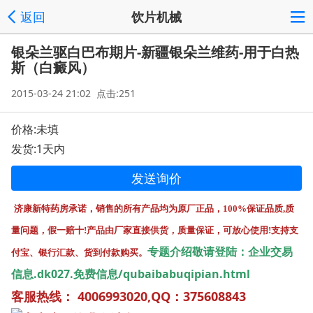
返回
饮片机械
银朵兰驱白巴布期片-新疆银朵兰维药-用于白热
斯（白癜风）
2015-03-24 21:02 点击:251
价格:未填
发货:1天内
发送询价
济康新特药房承诺，销售的所有产品均为原厂正品，100%保证品质,质
量问题，假一赔十!产品由厂家直接供货，质量保证，可放心使用!支持支
专题介绍敬请登陆：
企业交易
付宝、银行汇款、货到付款购买。
信息.dk027.免费信息/qubaibabuqipian.html
客服热线： 4006993020,
QQ：375608843