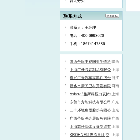
暂无分类
联系方式
联系人：王经理
电话：400-6993020
手机：18674147886
陕西合阳中资国业生物科
陕西
技有限公司
上海广舟包装制品有限公
上海
司
嘉兴广来汽车零部件股份
浙江
有限公司
新乡市康民卫材开发有限
河南
公司
Ashcroft雅斯科压力表|As
上海
hcroft雅斯科压力开关-原装进
东莞市方能科技有限公司
广东
口，现货供应
三丰环境集团股份有限公
山东
司
广西圣昕鸿会展服务有限
广西
公司
上海辉仔流体设备制造有
上海
限公司
KROHNE科隆流量计|克
上海