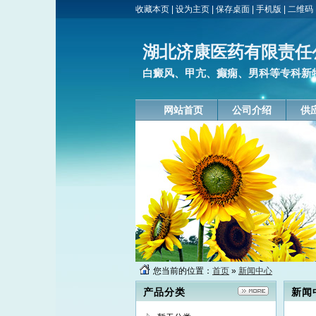
收藏本页
|
设为主页
|
保存桌面
|
手机版
|
二维码
湖北济康医药有限责任
白癜风、甲亢、癫痫、男科等专科新
网站首页
公司介绍
供
您当前的位置：
首页
»
新闻中心
产品分类
新闻